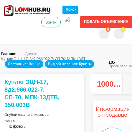
Поиск
Войти
ПОДАТЬ ОБЪЯВЛЕНИЕ
0
0
Другое
Главная
Куплю ЭЦН-17, 8д2.966.022-7, СП-70, МПК-13ДТВ, 350.003В
19x
Состояние:
Вид объявления:
Новые
Купить
Просмотрено
Куплю ЭЦН-17,
10000.00 руб.
8д2.966.022-7,
СП-70, МПК-13ДТВ,
350.003В
Информация
о продавце
Опубликовано
2 месяцев
назад
1
фото
ID #27235