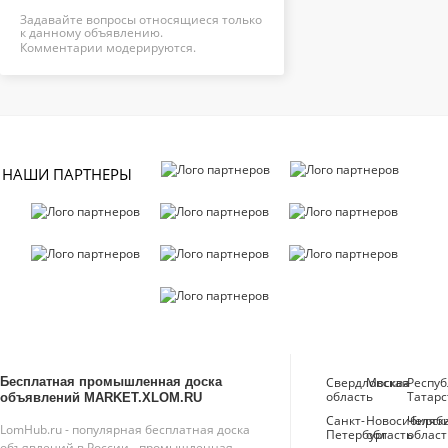
Задавайте вопросы относящиеся только
к данному объявлению.
Комментарии модерируются.
НАШИ ПАРТНЕРЫ
Бесплатная промышленная доска
Свердловская
Москва
Респуб
область
Татарс
объявлений MARKET.XLOM.RU
Санкт-
Новосибирск
Челяб
LomHub.ru - популярная бесплатная доска
Петербург
область
област
объявлений в России - промышленная