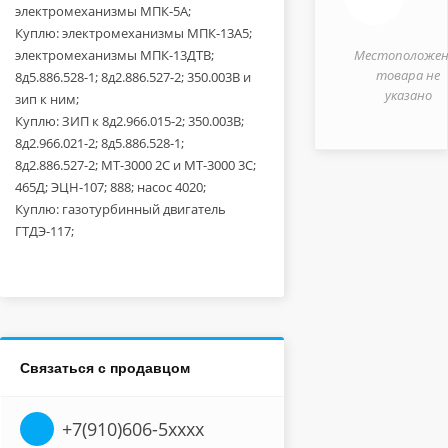
электромеханизмы МПК-5А;
Куплю: электромеханизмы МПК-13А5;
электромеханизмы МПК-13ДТВ;
Местоположен
товара не
8д5.886.528-1; 8д2.886.527-2; 350.003В и
указано
зип к ним;
Куплю: ЗИП к 8д2.966.015-2; 350.003В;
8д2.966.021-2; 8д5.886.528-1;
8д2.886.527-2; МТ-3000 2С и МТ-3000 3С;
465Д; ЭЦН-107; 888; насос 4020;
Куплю: газотурбинный двигатель
ГТДЭ-117;
Связаться с продавцом
+7(910)606-5xxxx