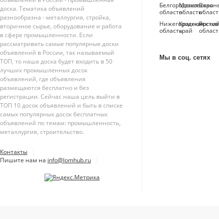
Белгородская
Московская
Ворон
доска. Тематика объявлений
область
область
област
разнообразна - металлургия, стройка,
Нижегородская
Красноярски
Ростов
вторичное сырье, оборудование и работа
область
край
област
в сфере промышленности. Если
рассматривать самые популярные доски
объявлений в России, так называемый
Мы в соц. сетях
ТОП, то наша доска будет входить в 50
лучших промышленных досок
объявлений, где объявления
размещаются бесплатно и без
регистрации. Сейчас наша цель выйти в
ТОП 10 досок объявлений и быть в списке
самых популярных досок бесплатных
объявлений по темам: промышленность,
металлургия, строительство.
Контакты
Пишите нам на
info@lomhub.ru