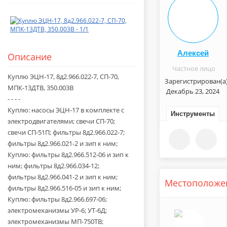
Алексей
Описание
Частное лицо
Куплю ЭЦН-17, 8д2.966.022-7, СП-70,
Зарегистрирован(а
МПК-13ДТВ, 350.003В
Декабрь 23, 2024
- - - -
Куплю: насосы ЭЦН-17 в комплекте с
Инструменты
электродвигателями; свечи СП-70;
свечи СП-51П; фильтры 8д2.966.022-7;
фильтры 8д2.966.021-2 и зип к ним;
Куплю: фильтры 8д2.966.512-06 и зип к
ним; фильтры 8д2.966.034-12;
фильтры 8д2.966.041-2 и зип к ним;
Местоположе
фильтры 8д2.966.516-05 и зип к ним;
Куплю: фильтры 8д2.966.697-06;
электромеханизмы УР-6; УТ-6Д;
электромеханизмы МП-750ТВ;