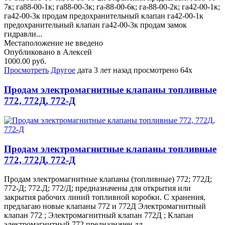
7к; га88-00-1к; га88-00-3к; га-88-00-6к; га-88-00-2к; га42-00-1к;
га42-00-3к продам предохранительный клапан га42-00-1к
предохранительный клапан га42-00-3к продам замок
гидравли...
Местаположение не введено
Опубликовано в Алексей
1000.00 руб.
Просмотреть
Другое
дата
3 лет назад
просмотрено
64x
Продам электромагнитные клапаны топливные
772, 772Д, 772-Д
Продам электромагнитные клапаны топливные
772, 772Д, 772-Д
Продам электромагнитные клапаны (топливные) 772; 772Д;
772-Д; 772.Д; 772/Д; предназначены для открытия или
закрытия рабочих линий топливной коробки. С хранения,
предлагаю новые клапаны 772 и 772Д Электромагнитный
клапан 772 ; Электромагнитный клапан 772Д ; Клапан
электромагнитный 772 предназначен дл...