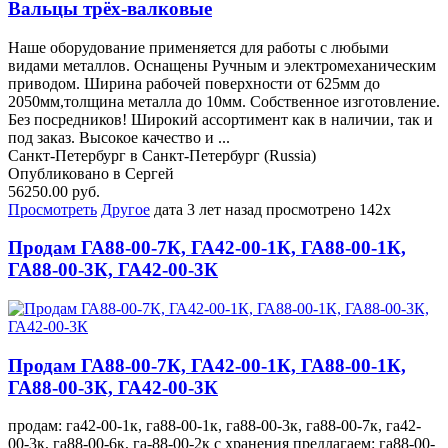
Вальцы трёх-валковые
Наше оборудование применяется для работы с любыми
видами металлов. Оснащены Ручным и электромеханическим
приводом. Ширина рабочей поверхности от 625мм до
2050мм,толщина металла до 10мм. Собственное изготовление.
Без посредников! Широкий ассортимент как в наличии, так и
под заказ. Высокое качество и ...
Санкт-Петербург в Санкт-Петербург (Russia)
Опубликовано в Сергей
56250.00 руб.
Просмотреть
Другое
дата
3 лет назад
просмотрено
142x
Продам ГА88-00-7К, ГА42-00-1К, ГА88-00-1К,
ГА88-00-3К, ГА42-00-3К
Продам ГА88-00-7К, ГА42-00-1К, ГА88-00-1К,
ГА88-00-3К, ГА42-00-3К
продам: га42-00-1к, га88-00-1к, га88-00-3к, га88-00-7к, га42-
00-3к, га88-00-6к, га-88-00-2к с хранения предлагаем: га88-00-