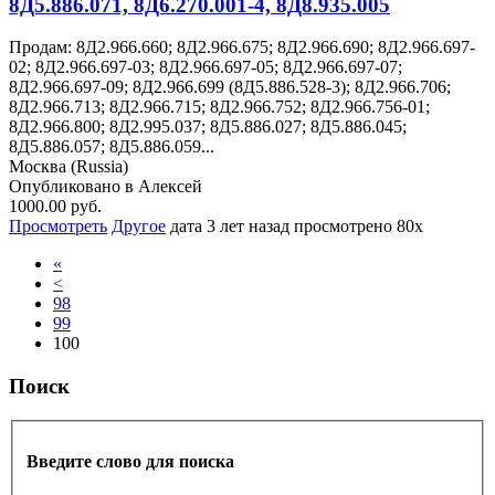
8Д5.886.071, 8Д6.270.001-4, 8Д8.935.005
Продам: 8Д2.966.660; 8Д2.966.675; 8Д2.966.690; 8Д2.966.697-
02; 8Д2.966.697-03; 8Д2.966.697-05; 8Д2.966.697-07;
8Д2.966.697-09; 8Д2.966.699 (8Д5.886.528-3); 8Д2.966.706;
8Д2.966.713; 8Д2.966.715; 8Д2.966.752; 8Д2.966.756-01;
8Д2.966.800; 8Д2.995.037; 8Д5.886.027; 8Д5.886.045;
8Д5.886.057; 8Д5.886.059...
Москва (Russia)
Опубликовано в Алексей
1000.00 руб.
Просмотреть
Другое
дата
3 лет назад
просмотрено
80x
«
<
98
99
100
Поиск
Введите слово для поиска