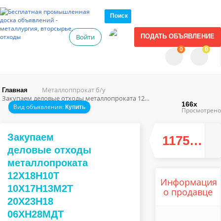
Поиск
Войти
ПОДАТЬ ОБЪЯВЛЕНИЕ
0
0
Металлоппрокат б/у
Главная
Закупаем деловые отходы металлопроката 12Х18Н10Т 10Х17Н13М2Т 20Х23Н18 06ХН28МДТ 14Х17Н2 20Х13 40Х13
166x
Вид объявления:
Купить
Просмотрено
Закупаем
117519.00 руб.
деловые отходы
металлопроката
12Х18Н10Т
Информация
10Х17Н13М2Т
о продавце
20Х23Н18
06ХН28МДТ