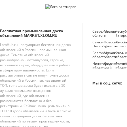
Бесплатная промышленная доска
Свердловская
Москва
Респуб
область
Татарс
объявлений MARKET.XLOM.RU
Санкт-
Новосибирск
Челяб
LomHub.ru - популярная бесплатная доска
Петербург
область
област
объявлений в России - промышленная
Белгородская
Московская
Ворон
доска. Тематика объявлений
область
область
област
разнообразна - металлургия, стройка,
Нижегородская
Красноярски
Ростов
вторичное сырье, оборудование и работа
область
край
област
в сфере промышленности. Если
рассматривать самые популярные доски
объявлений в России, так называемый
Мы в соц. сетях
ТОП, то наша доска будет входить в 50
лучших промышленных досок
объявлений, где объявления
размещаются бесплатно и без
регистрации. Сейчас наша цель выйти в
ТОП 10 досок объявлений и быть в списке
самых популярных досок бесплатных
объявлений по темам: промышленность,
металлургия, строительство.