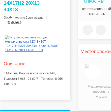
СПРОС МЕТ
14Х17Н2 20Х13
Неавторизованный
40Х13
пользователь
Опубликовано
2 лет назад
1
фото
ID #19019
Местоположе
Описание
г.Москва. Варшавское шоссе 148.,
Телефон 8 965 171 60 71, Телефон 8 965
410 07 05
Местоположен
товара не
указано